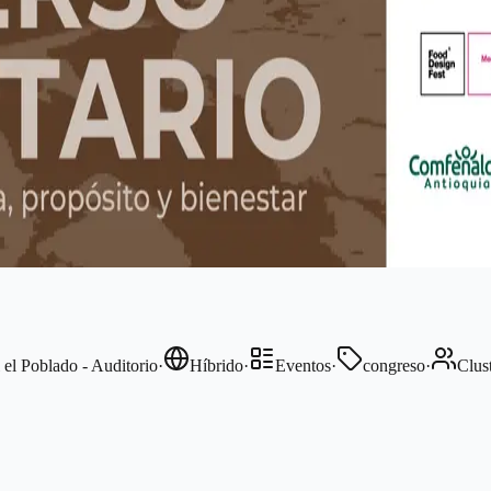
 el Poblado - Auditorio
·
Híbrido
·
Eventos
·
congreso
·
Clus