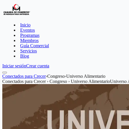
Inicio
Eventos
Programas
Miembros
Guía Comercial
Servicios
Blog
Iniciar sesión
Crear cuenta
Conectados para Crecer
›
Congreso
›
Universo Alimentario
Conectados para Crecer › Congreso › Universo Alimentario
Universo 